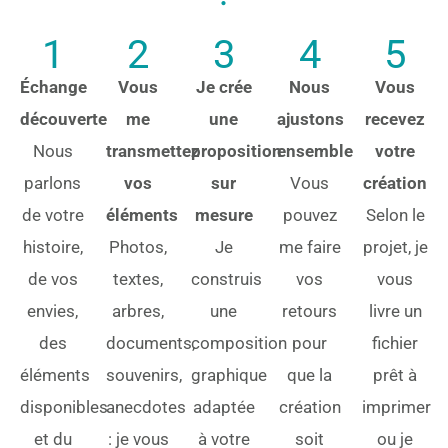
1
2
3
4
5
Échange
Vous
Je crée
Nous
Vous
découverte
me
une
ajustons
recevez
Nous
transmettez
proposition
ensemble
votre
parlons
vos
sur
Vous
création
de votre
éléments
mesure
pouvez
Selon le
histoire,
Photos,
Je
me faire
projet, je
de vos
textes,
construis
vos
vous
envies,
arbres,
une
retours
livre un
des
documents,
composition
pour
fichier
éléments
souvenirs,
graphique
que la
prêt à
disponibles
anecdotes
adaptée
création
imprimer
et du
: je vous
à votre
soit
ou je