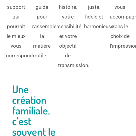
support
guide
histoire,
juste,
vous
qui
pour
votre
fidèle et
accompag
pourrait
rassembler
sensibilité
harmonieuse.
dans le
le mieux
la
et votre
choix de
vous
matière
objectif
l’impressio
correspondre.
utile.
de
transmission.
Une
création
familiale,
c’est
souvent le