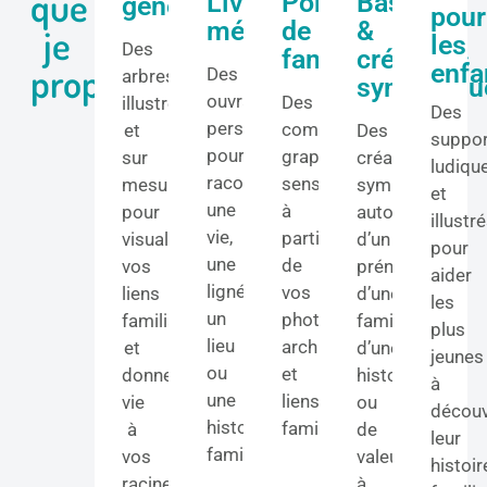
que
Livres
Portraits
Basons
généalogiques
pour
mémoire
de
&
je
les
Des
famille
créations
enfa
propose
Des
arbres
symboliqu
ouvrages
Des
illustrés
Des
personnalisés
compositions
et
Des
suppo
pour
graphiques
sur
créations
ludiqu
raconter
sensibles
mesure
symboliques
et
une
à
pour
autour
illustr
vie,
partir
visualiser
d’un
pour
une
de
vos
prénom,
aider
lignée,
vos
liens
d’une
les
un
photos,
familiaux
famille,
plus
lieu
archives
et
d’une
jeunes
ou
et
donner
histoire
à
une
liens
vie
ou
découv
histoire
familiaux.
à
de
leur
familiale.
vos
valeurs
histoir
racines.
à