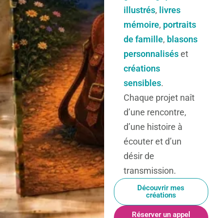
illustrés
,
livres
mémoire
,
portraits
de famille
,
blasons
personnalisés
et
créations
sensibles
.
Chaque projet naît
d’une rencontre,
d’une histoire à
écouter et d’un
désir de
transmission.
Découvrir mes
créations
Réserver un appel