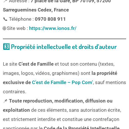
📍 Adresse :
7 place de la Gare, BP 70109, 57200
Sarreguemines Cedex, France
📞 Téléphone :
0970 808 911
🌐 Site web :
https://www.ionos.fr/
3️⃣ Propriété intellectuelle et droits d’auteur
Le site
C’est de Famille
et tout son contenu (textes,
images, logos, vidéos, graphismes) sont
la propriété
exclusive de
C’est de Famille – Pop Com’
, sauf mentions
contraires.
📌
Toute reproduction, modification, diffusion ou
exploitation
de ces éléments, sans autorisation écrite,
est strictement interdite et constitue une contrefaçon
sanctionnée par le
Code de la Propriété Intellectuelle
.