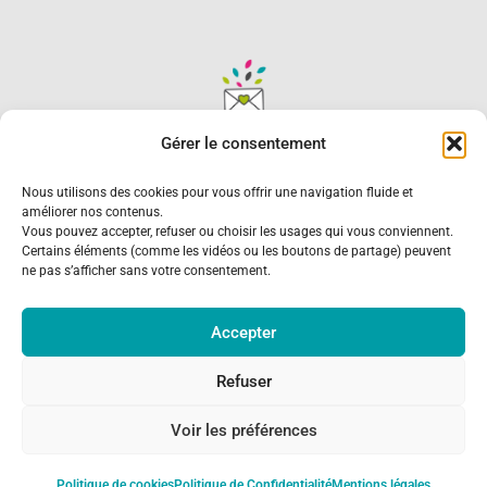
Gérer le consentement
Recevez des inspirations pour
transmettre votre histoire familiale
Nous utilisons des cookies pour vous offrir une navigation fluide et
améliorer nos contenus.
Conseils, idées et inspirations autour de la mémoire familiale
Vous pouvez accepter, refuser ou choisir les usages qui vous conviennent.
et des créations généagraphiques.
Certains éléments (comme les vidéos ou les boutons de partage) peuvent
ne pas s’afficher sans votre consentement.
Je m’inscris
Accepter
Refuser
Politique de Confidentialité
Mentions légales
© 2026 C’est de famille – Pop com’ | Tous droits
Voir les préférences
réservés
Politique de cookies
Politique de Confidentialité
Mentions légales