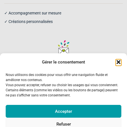
✓ Accompagnement sur mesure
✓ Créations personnalisées
Gérer le consentement
Recevez des inspirations pour
transmettre votre histoire familiale
Nous utilisons des cookies pour vous offrir une navigation fluide et
améliorer nos contenus.
Conseils, idées et inspirations autour de la mémoire familiale
Vous pouvez accepter, refuser ou choisir les usages qui vous conviennent.
et des créations généagraphiques.
Certains éléments (comme les vidéos ou les boutons de partage) peuvent
ne pas s’afficher sans votre consentement.
Je m’inscris
Accepter
Refuser
Politique de Confidentialité
Mentions légales