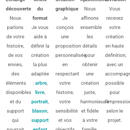
découverte
du
graphique
Nous
Vous
Nous
format
Je
affinons
recevez
parlons
Je vous
conçois
ensemble
votre
de votre
aide à
une
les
création
histoire,
définir la
proposition
détails
en haute
de vos
création
personnalisée,
pour
définition,
envies,
la plus
en
obtenir
avec un
des
adaptée
respectant
une
accompag
éléments
:
arbre
,
votre
création
possible
disponibles
livre
,
histoire,
juste,
pour
et du
portrait
,
votre
harmonieuse
l’impressio
support
blason
,
sensibilité
et fidèle
selon le
qui
support
et vos
à votre
projet.
pourrait
enfant
objectifs
famille.