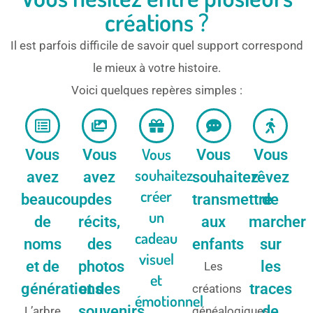
créations ?
Il est parfois difficile de savoir quel support correspond
le mieux à votre histoire.
Voici quelques repères simples :
Vous
Vous
Vous
Vous
Vous
souhaitez
avez
avez
souhaitez
rêvez
créer
beaucoup
des
transmettre
de
un
de
récits,
aux
marcher
cadeau
noms
des
enfants
sur
visuel
et de
photos
les
Les
et
générations
et des
traces
créations
émotionnel
souvenirs
de
L’arbre
généalogiques