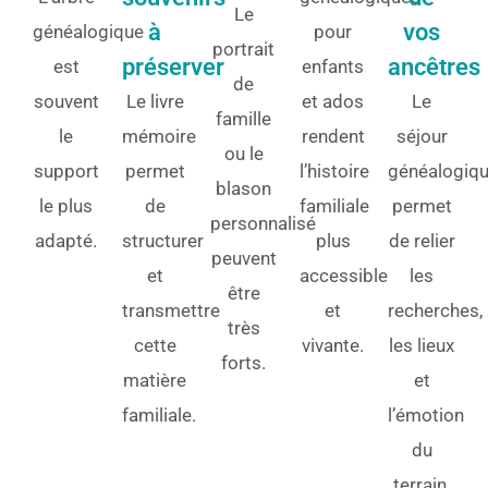
Le
à
vos
généalogique
pour
portrait
préserver
ancêtres
est
enfants
de
souvent
Le livre
et ados
Le
famille
le
mémoire
rendent
séjour
ou le
support
permet
l’histoire
généalogiq
blason
le plus
de
familiale
permet
personnalisé
adapté.
structurer
plus
de relier
peuvent
et
accessible
les
être
transmettre
et
recherches,
très
cette
vivante.
les lieux
forts.
matière
et
familiale.
l’émotion
du
terrain.