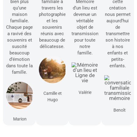
bien plus
familiale à
Mémoire
cette
qu’une
travers les
d’un lieu est
création
maison
photographies
devenue un
nous permet
familiale.
et les
véritable
aujourd’hui
Chaque page
souvenirs
objet de
de
a ravivé des
réunis avec
transmission
transmettre
souvenirs et
beaucoup de
pour toute
son histoire
suscité
délicatesse.
notre
à nos
beaucoup
famille.
enfants et
d’émotion
petits-
dans toute la
enfants.
famille.
Valérie
Camille et
Hugo
Benoît
Marion