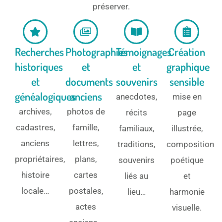
préserver.
Recherches
Photographies
Témoignages
Création
historiques
et
et
graphique
et
documents
souvenirs
sensible
généalogiques
anciens
anecdotes,
mise en
archives,
photos de
récits
page
cadastres,
famille,
familiaux,
illustrée,
anciens
lettres,
traditions,
composition
propriétaires,
plans,
souvenirs
poétique
histoire
cartes
liés au
et
locale…
postales,
lieu…
harmonie
actes
visuelle.