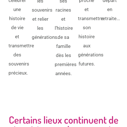
célébrer
proche
départ
les
ses
une
et
en
souvenirs
racines
histoire
transmettre
retraite...
et relier
et
de vie
son
les
l’histoire
et
histoire
générations.
de sa
transmettre
aux
famille
des
générations
dès les
souvenirs
futures.
premières
précieux.
années.
Certains lieux continuent de