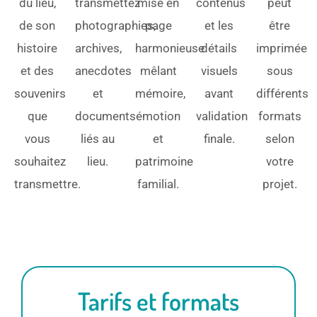
du lieu,
transmettez
mise en
contenus
peut
de son
photographies,
page
et les
être
histoire
archives,
harmonieuse
détails
imprimée
et des
anecdotes
mêlant
visuels
sous
souvenirs
et
mémoire,
avant
différents
que
documents
émotion
validation
formats
vous
liés au
et
finale.
selon
souhaitez
lieu.
patrimoine
votre
transmettre.
familial.
projet.
Tarifs et formats