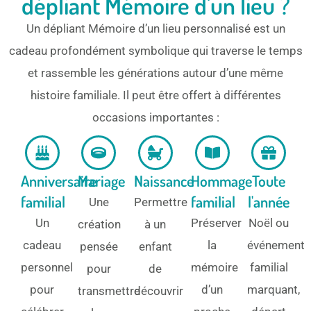
dépliant Mémoire d'un lieu ?
Un dépliant Mémoire d’un lieu personnalisé est un
cadeau profondément symbolique qui traverse le temps
et rassemble les générations autour d’une même
histoire familiale. Il peut être offert à différentes
occasions importantes :
Anniversaire
Mariage
Naissance
Hommage
Toute
familial
familial
l'année
Une
Permettre
Un
Préserver
Noël ou
création
à un
cadeau
la
événement
pensée
enfant
personnel
mémoire
familial
pour
de
pour
d’un
marquant,
transmettre
découvrir