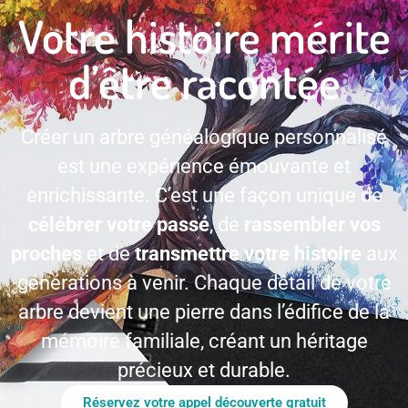
Votre histoire mérite
d’être racontée
Créer un arbre généalogique personnalisé
est une expérience émouvante et
enrichissante. C’est une façon unique de
célébrer votre passé
, de
rassembler vos
proches
et de
transmettre votre histoire
aux
générations à venir. Chaque détail de votre
arbre devient une pierre dans l’édifice de la
mémoire familiale, créant un héritage
précieux et durable.
Réservez votre appel découverte gratuit