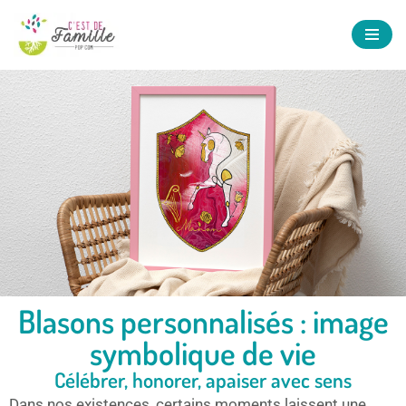
Aller
au
contenu
mai 12, 2025
Accueil
»
Blog
»
Blason personnalisé : Célébrer, honorer,
transmettre
Blasons personnalisés : image
symbolique de vie
Célébrer, honorer, apaiser avec sens
Dans nos existences, certains moments laissent une