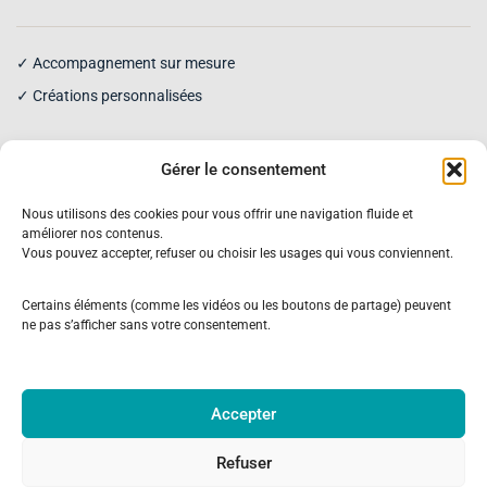
✓ Accompagnement sur mesure
✓ Créations personnalisées
Gérer le consentement
Nous utilisons des cookies pour vous offrir une navigation fluide et
améliorer nos contenus.
Vous pouvez accepter, refuser ou choisir les usages qui vous conviennent.
Recevez des inspirations pour
transmettre votre histoire familiale
Certains éléments (comme les vidéos ou les boutons de partage) peuvent
ne pas s’afficher sans votre consentement.
Conseils, idées et inspirations autour de la mémoire familiale
et des créations généagraphiques.
Je m’inscris
Accepter
Refuser